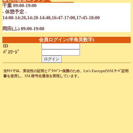
千葉 09:00-19:00
- 休憩予定 -
14:00-14:20,14:20-14:40,16:47-17:00,17:45-18:00
岡田(ふ) 09:00-19:00
会員ログイン(半角英数字)
ID
ﾊﾟｽﾜｰﾄﾞ
当ｻｲﾄでは、実在性の証明とﾌﾟﾗｲﾊﾞｼｰ保護のため、Let's EncryptのSSLｻｰﾊﾞ証明
書を使用し、SSL暗号化通信を実現しています。